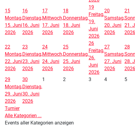
19
15
16
17
18
20
21
Freitag,
Montag,
Dienstag,
Mittwoch,
Donnerstag,
Samstag,
Sonn
19.
15. Juni
16. Juni
17. Juni
18. Juni
20. Juni
21. 
Juni
2026
2026
2026
2026
2026
202
2026
26
22
23
24
25
27
28
Freitag,
Montag,
Dienstag,
Mittwoch,
Donnerstag,
Samstag,
Sonn
26.
22. Juni
23. Juni
24. Juni
25. Juni
27. Juni
28. 
Juni
2026
2026
2026
2026
2026
202
2026
29
30
1
2
3
4
5
Montag,
Dienstag,
29. Juni
30. Juni
2026
2026
Turnier
Alle Kategorien ...
Events aller Kategorien anzeigen