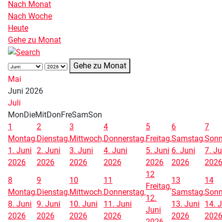
Nach Monat
Nach Woche
Heute
Gehe zu Monat
Gehe zu Monat
Mai
Juni 2026
Juli
Mon
Die
Mit
Don
Fre
Sam
Son
1
2
3
4
5
6
7
Montag,
Dienstag,
Mittwoch,
Donnerstag,
Freitag,
Samstag,
Sonn
1. Juni
2. Juni
3. Juni
4. Juni
5. Juni
6. Juni
7. Ju
2026
2026
2026
2026
2026
2026
202
12
8
9
10
11
13
14
Freitag,
Montag,
Dienstag,
Mittwoch,
Donnerstag,
Samstag,
Sonn
12.
8. Juni
9. Juni
10. Juni
11. Juni
13. Juni
14. 
Juni
2026
2026
2026
2026
2026
202
2026